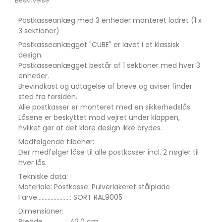
Beskrivelse
Postkasseanlæg med 3 enheder monteret lodret (1 x
3 sektioner)
Postkasseanlægget "CUBE" er lavet i et klassisk
design.
Postkasseanlægget består af 1 sektioner med hver 3
enheder.
Brevindkast og udtagelse af breve og aviser finder
sted fra forsiden.
Alle postkasser er monteret med en sikkerhedslås.
Låsene er beskyttet mod vejret under klappen,
hvilket gør at det klare design ikke brydes.
Medfølgende tilbehør:
Der medfølger låse til alle postkasser incl. 2 nøgler til
hver lås.
Tekniske data:
Materiale: Postkasse: Pulverlakeret stålplade
Farve......................: SORT RAL9005
Dimensioner:
Bredde................: 42,0 cm.