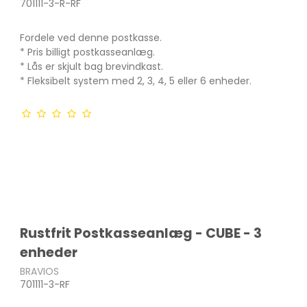
701111-3-R-RF
Fordele ved denne postkasse.
* Pris billigt postkasseanlæg.
* Lås er skjult bag brevindkast.
* Fleksibelt system med 2, 3, 4, 5 eller 6 enheder.
Rustfrit Postkasseanlæg - CUBE - 3
enheder
BRAVIOS
701111-3-RF