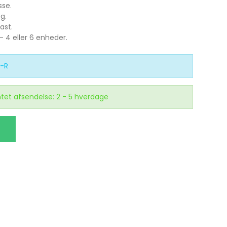
sse.
g.
ast.
- 4 eller 6 enheder.
3-R
tet afsendelse: 2 - 5 hverdage