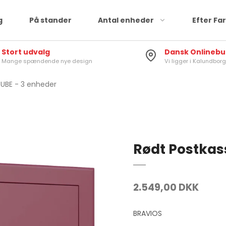
g
På stander
Antal enheder
Efter Fa
Stort udvalg
Dansk Onlinebu
Mange spændende nye design
Vi ligger i Kalundborg
UBE - 3 enheder
Rødt Postkas
2.549,00 DKK
BRAVIOS