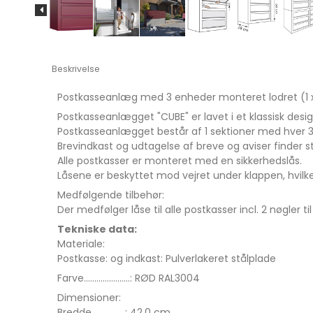
Beskrivelse
Postkasseanlæg med 3 enheder monteret lodret (1 x
Postkasseanlægget "CUBE" er lavet i et klassisk desi
Postkasseanlægget består af 1 sektioner med hver 
Brevindkast og udtagelse af breve og aviser finder st
Alle postkasser er monteret med en sikkerhedslås.
Låsene er beskyttet mod vejret under klappen, hvilket
Medfølgende tilbehør:
Der medfølger låse til alle postkasser incl. 2 nøgler til
Tekniske data:
Materiale:
Postkasse: og indkast: Pulverlakeret stålplade
Farve......................: RØD RAL3004
Dimensioner:
Bredde................: 42,0 cm.