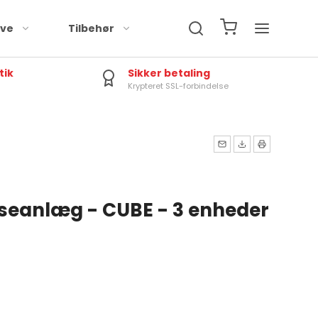
rve
Tilbehør
tik
Sikker betaling
Krypteret SSL-forbindelse
seanlæg - CUBE - 3 enheder