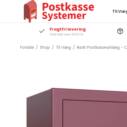
Til Væ
Fragtfri levering
Ved køb over 2500 kr.
Forside
/
Shop
/
Til Væg
/
Rødt Postkasseanlæg - C