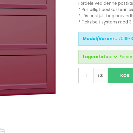
Fordele ved denne postka
* Pris billigt postkasseanlæ
* Lås er skjult bag brevindk
* Fleksibelt system med 3 
Model/Varenr.:
701111-
Lagerstatus:
Forven
KØB
stk.