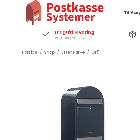
Til Væ
Fragtfri levering
Ved køb over 2500 kr.
Forside
/
Shop
/
Efter Farve
/
Grå