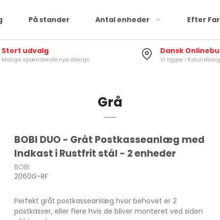
g
På stander
Antal enheder
Efter Fa
Stort udvalg
Dansk Onlinebu
Mange spændende nye design
Vi ligger i Kalundborg
Grå
BOBI DUO - Gråt Postkasseanlæg med
Indkast i Rustfrit stål - 2 enheder
BOBI
2060G-RF
Perfekt gråt postkasseanlæg hvor behovet er 2
postkasser, eller flere hvis de bliver monteret ved siden