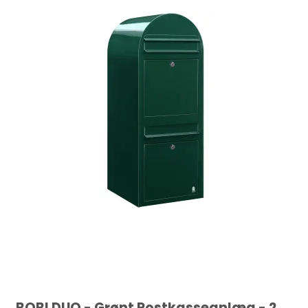
BOBI DUO - Grønt Postkasseanlæg - 2