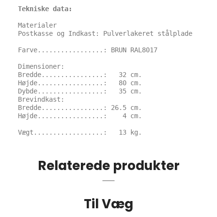
Tekniske data:
Materialer

Postkasse og Indkast: Pulverlakeret stålplade

Farve.................: BRUN RAL8017

Dimensioner:

Bredde................:   32 cm.

Højde.................:   80 cm.

Dybde.................:   35 cm.

Brevindkast:

Bredde................: 26.5 cm.

Højde.................:    4 cm.

Vægt..................:   13 kg.
Relaterede produkter
Til Væg