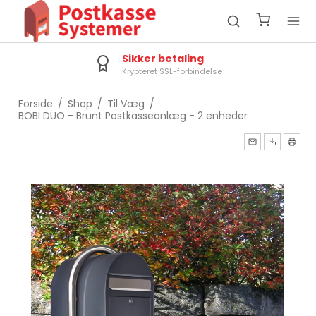
Sikker betaling
Krypteret SSL-forbindelse
Forside
/
Shop
/
Til Væg
/
BOBI DUO - Brunt Postkasseanlæg - 2 enheder