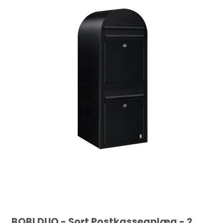
BOBI DUO - Sort Postkasseanlæg - 2