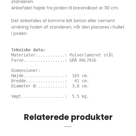
standeren.
Anbefalet højde fra jorden til brevindkast er 110 cm.
Det anbefales at komme lidt beton eller cement
omkring foden af standeren, når den placeres i hullet
i jorden.
Materialer............: Pulverlakeret stål

Farve.................: GRÅ RAL7016

Dimensioner:

Højde.................:  165 cm.

Bredde................:   41 cm.

Diameter Ø............:  3,8 cm.

Vægt..................:  5.5 kg.
Relaterede produkter